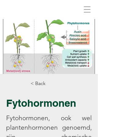
Biovirid
< Back
Fytohormonen
Fytohormonen, ook wel
plantenhormonen genoemd,
zijn chemische