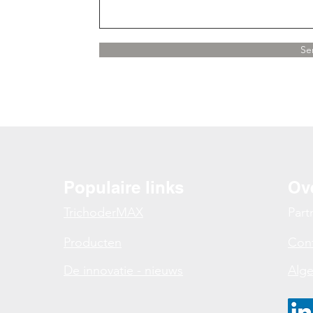
Se
Populaire links
Ove
TrichoderMAX
Part
Producten
Con
De innovatie - nieuws
Alg