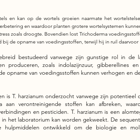
els en kan op de wortels groeien naarmate het wortelstelse
erbetering en
waardoor planten grotere wortelsystemen kunnen
tress zoals droogte. Bovendien lost Trichoderma voedingsstof
ij de opname van voedingsstoffen, terwijl hij in ruil daarvoor
ebreid bestudeerd vanwege zijn gunstige rol in de 
en produceren, zoals indolazijnzuur, gibberellines en
 de opname van voedingsstoffen kunnen verhogen en d
en is T. harzianum onderzocht vanwege zijn potentieel
 aan verontreinigende stoffen kan afbreken, waaro
verbindingen en pesticiden. T. harzianum is een alom
in het laboratorium kan worden gekweekt. De sequent
che hulpmiddelen ontwikkeld om de biologie en mo