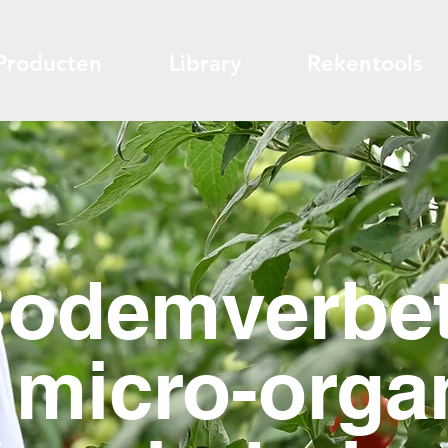
Producten
Library
Rekentools
odemverbe
 micro-org