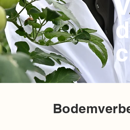
V
d
c
Bodemverbe