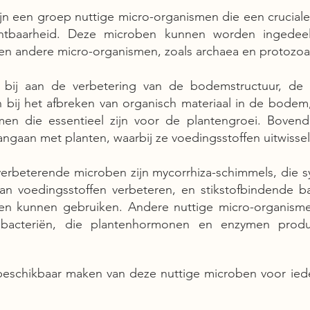
 een groep nuttige micro-organismen die een cruciale r
baarheid. Deze microben kunnen worden ingedeeld 
en andere micro-organismen, zoals archaea en protozoa
bij aan de verbetering van de bodemstructuur, de 
n bij het afbreken van organisch materiaal in de bodem
jkomen die essentieel zijn voor de plantengroei. Bov
angaan met planten, waarbij ze voedingsstoffen uitwissel
rbeterende microben zijn mycorrhiza-schimmels, die sy
 voedingsstoffen verbeteren, en stikstofbindende bact
ten kunnen gebruiken. Andere nuttige micro-organism
zobacteriën, die plantenhormonen en enzymen prod
et beschikbaar maken van deze nuttige microben voor i