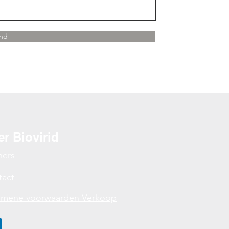
nd
r Biovirid
ners
tact
emene voorwaarden Verkoop