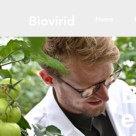
Biovirid
Home
B
e