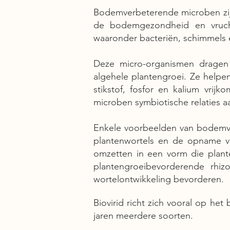
Bodemverbeterende microben zijn
de bodemgezondheid en vrucht
waaronder bacteriën, schimmels 
Deze micro-organismen dragen 
algehele plantengroei. Ze helpe
stikstof, fosfor en kalium vri
microben symbiotische relaties a
Enkele voorbeelden van bodemve
plantenwortels en de opname van
omzetten in een vorm die plan
plantengroeibevorderende rhi
wortelontwikkeling bevorderen.
Biovirid richt zich vooral op h
jaren meerdere soorten.