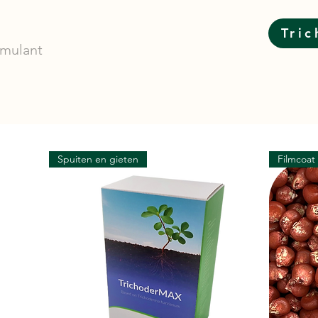
Tri
imulant
Spuiten en gieten
Filmcoat