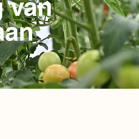
g van
aan