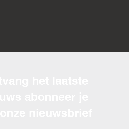
vang het laatste
euws abonneer je
onze nieuwsbrief