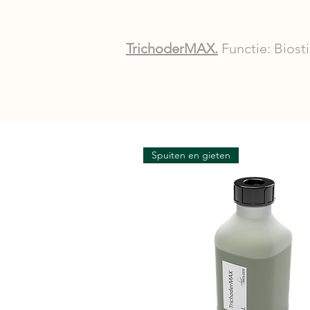
TrichoderMAX.
Functie
: Biost
Spuiten en gieten