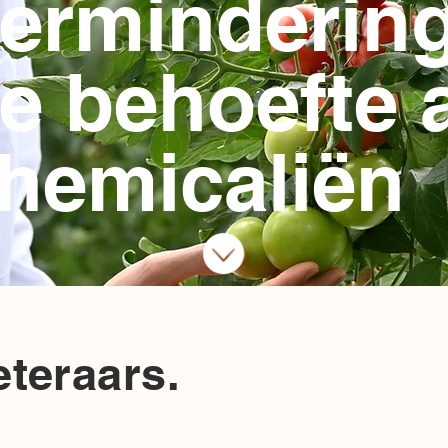
erminderin
e behoefte 
hemicaliën
teraars.