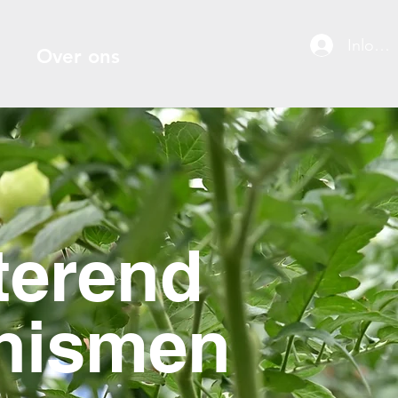
Inlogg
Over ons
terend
anismen