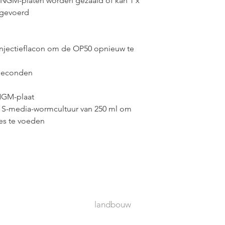
0 NGM-platen worden gezaaid of kan 1 x
Transgenese van
 gevoerd
nematode
Caeno
microdeeltjesb
injectieflacon om de OP50 opnieuw te
hygromycine B-s
seconden
Verlies van fysie
verandert het d
NGM-plaat
in
C. elegans
n S-media-wormcultuur van 250 ml om
es te voeden
Langetermijnbee
gedragsplasticite
uitgang
Een vierlingcod
genetische code 
landbouw