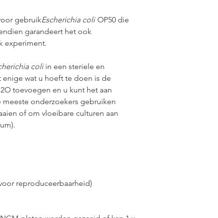
elegans
voor gebruik
Escherichia coli
OP50 die
Identificatie van
endien garandeert het ook
bij
in silico
voors
k experiment.
moleculen van
P
herichia coli
in een steriele en
aeruginosa
LasR 
enige wat u hoeft te doen is de
stikstofmonoxid
H2O toevoegen en u kunt het aan
e meeste onderzoekers gebruiken
Krachtige anthelm
ien of om vloeibare culturen aan
colloïdale nanozi
um).
tegen de mode
elegans
GLH-1/Vasa onde
t voor reproduceerbaarheid)
neuropeptiden e
spermiogenese 