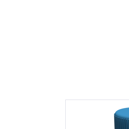
Biovirid
Home