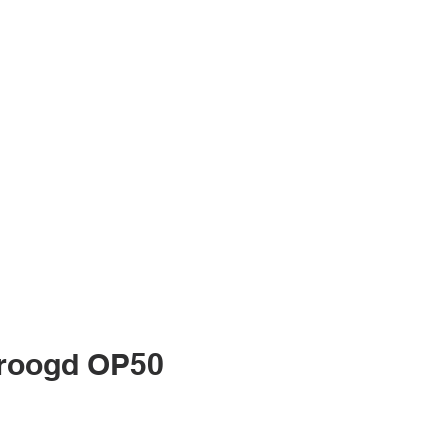
Inlogg
Over ons
roogd OP50