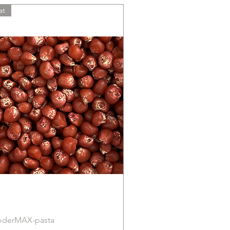
at
hoderMAX-pasta