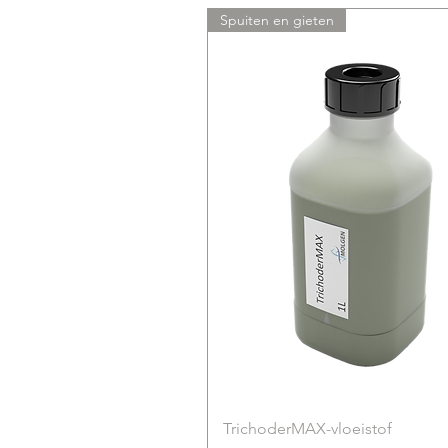
Spuiten en gieten
TrichoderMAX-vloeistof