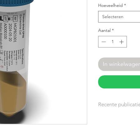
Hoeveelheid
*
Selecteren
Aantal
*
In winkelwage
Recente publicati
Vergelijkende ana
tijdens ruimtevl
onbruik bij de 