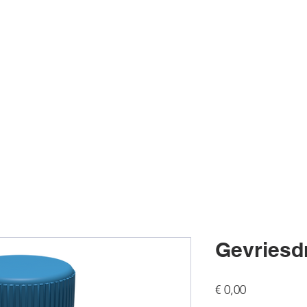
Producten
Library
Rekentools
Gevriesd
Prijs
€ 0,00