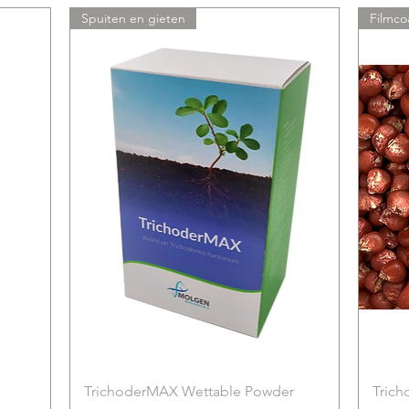
Spuiten en gieten
Filmco
TrichoderMAX Wettable Powder
Tric