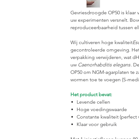
Gevriesdroogde OP50 is klaar 
uw experimenten versnelt. Bov
reproduceerbaarheid tussen el
Wij cultiveren hoge kwaliteit
Esc
gecontroleerde omgeving. Het 
verpakking verwijderen, wat d
uw
Caenorhabditis elegans
. D
OP50 om NGM-agarplaten te zaa
wormen toe te voegen (S-medi
Het product bevat:
Levende cellen
Hoge voedingswaarde
Constante kwaliteit (perfec
Klaar voor gebruik