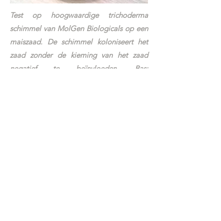
Test op hoogwaardige trichoderma
schimmel van MolGen Biologicals op een
maiszaad. De schimmel koloniseert het
zaad zonder de kieming van het zaad
negatief te beïnvloeden. Bas:
"Toevoeging van trichoderma in een
coating verbetert de kieming en ook de
groei. Biomassaversnelling vindt plaats in
het vroege stadium van de teelt."
Balans tussen chemie en biologie
Een 'nadeel' van biologische
producten is dat ze preventief
handelen van telers vergen. Zodra
schadelijke schimmels hebben
toegeslagen, helpt het toevoegen van